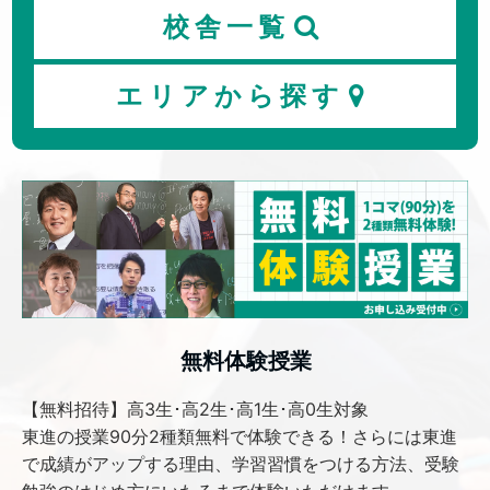
校舎一覧
4月実施の東進模試について
保護者向けセミナー
エリアから探す
無料体験授業
【無料招待】高3生･高2生･高1生･高0生対象
東進の授業90分2種類無料で体験できる！さらには東進
で成績がアップする理由、学習習慣をつける方法、受験