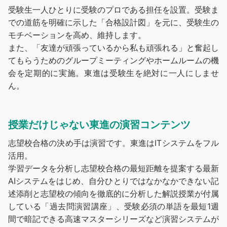
受験生一人ひとりに受験のプロである担任を設置。受験ま
での道筋を明確に示した「合格設計図」を元に、受験生の
モチベーションを高め、維持します。
また、「友達が頑張っているから私も頑張れる」と奮起し
てもらうためのグループミーティングやホームルームの機
会を定期的に実施。東進は受験生を絶対に一人にしませ
ん。
授業だけじゃない東進の演習コンテンツ
志望校合格の決め手は演習です。東進はITシステムをフル
活用。
学習データを分析し志望校合格の最短距離を提案する最新
AIシステムをはじめ、自分ひとりではなかなかできない記
述添削と志望校の傾向を徹底的に分析した解説授業が付属
している「過去問演習講座」、受験必須の単語を最短1週
間で暗記できる高速マスターシリーズなど演習システムが