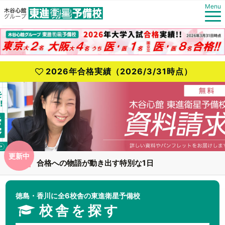
Menu
2026年合格実績（2026/3/31時点）
更新中
合格への物語が動き出す特別な1日
全国統一小学生テスト 高松菊池寛通り校【勉強会】
徳島・香川に全6校舎の東進衛星予備校
校舎を探す
全国統一中学生テスト