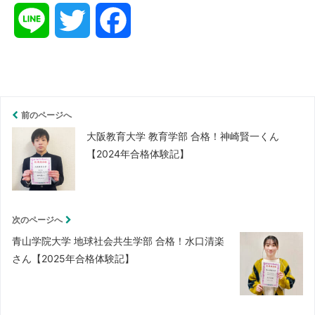
L
T
F
i
w
a
n
i
c
前のページへ
e
t
e
大阪教育大学 教育学部 合格！神崎賢一くん
【2024年合格体験記】
t
b
e
o
次のページへ
r
o
青山学院大学 地球社会共生学部 合格！水口清楽
さん【2025年合格体験記】
k