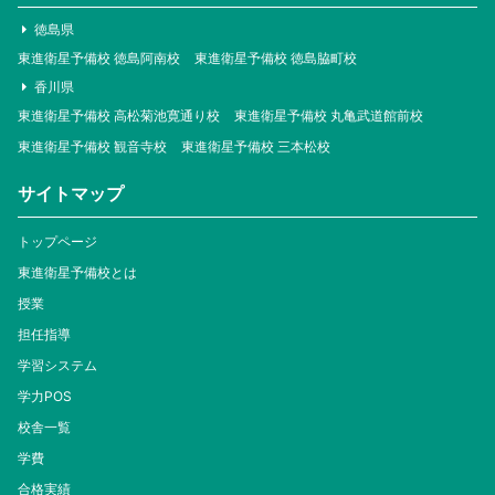
徳島県
東進衛星予備校 徳島阿南校
東進衛星予備校 徳島脇町校
香川県
東進衛星予備校 高松菊池寛通り校
東進衛星予備校 丸亀武道館前校
東進衛星予備校 観音寺校
東進衛星予備校 三本松校
サイトマップ
トップページ
東進衛星予備校とは
授業
担任指導
学習システム
学力POS
校舎一覧
学費
合格実績