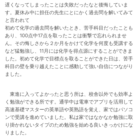
遅くなってしまったことは失敗だったなと後悔していま
す。夏休み中に担任の先生にとにかく過去問を解いてみて
と言われて
初めて化学の過去問を解いたとき、苦手科目だったことも
あり、100点中17点を取ったことは衝撃で忘れられませ
ん。その悔しさから２か月をかけて化学を何度も受講する
など猛勉強し、11月には化学を得点源にすることができま
した。初めて化学で目標点を取ることができた日は、苦手
科目の壁を乗り越えたことに感動して強い自信につながり
ました。
東進に入ってよかったと思う所は、校舎以外でも効率よ
く勉強ができる所です。通学中は電車でアプリを活用して
高速基礎マスターの英単語や英熟語を覚え、家ではパソコ
ンで受講を進めていました。私は家ではなかなか勉強に取
り掛かれないタイプのため勉強を始める良いきっかけにな
りました。