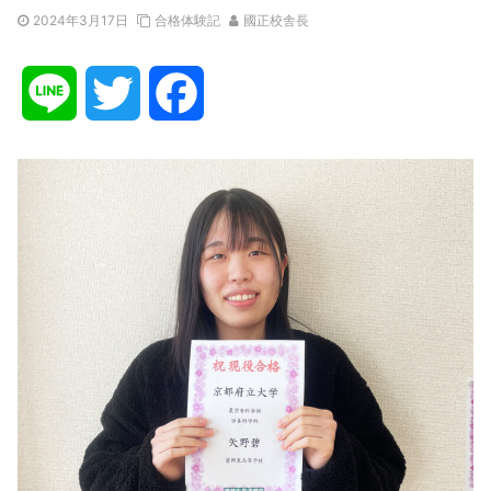
2024年3月17日
合格体験記
國正校舎長
L
T
F
i
w
a
n
i
c
e
t
e
t
b
e
o
r
o
k