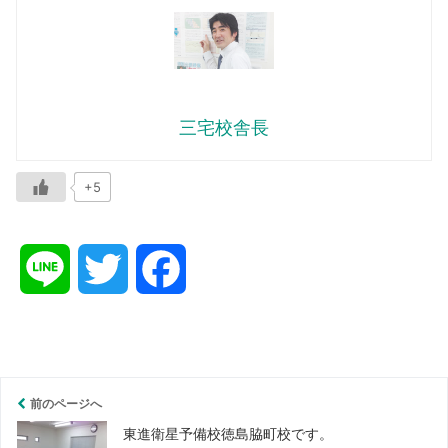
三宅校舎長
+5
L
T
F
i
w
a
n
i
c
前のページへ
e
t
e
東進衛星予備校徳島脇町校です。