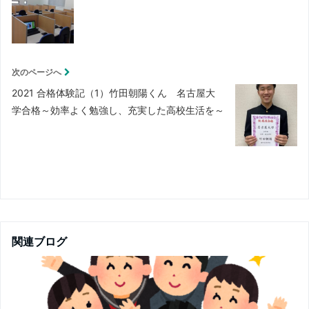
t
b
e
o
次のページへ
r
o
2021 合格体験記（1）竹田朝陽くん 名古屋大
学合格～効率よく勉強し、充実した高校生活を～
k
関連ブログ