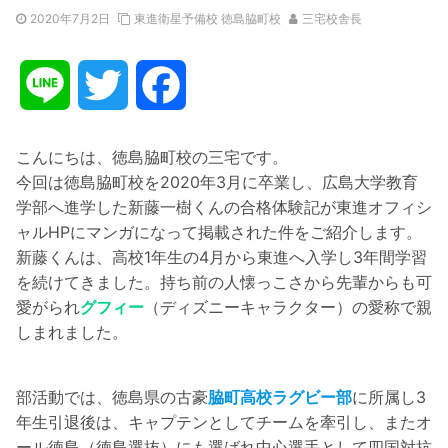
2020年7月2日
東進衛星予備校 徳島脇町校
三宅校舎長
L
T
F
i
w
a
こんにちは、徳島脇町校の三宅です。
今回は徳島脇町校を2020年3月に卒業し、広島大学教育
n
i
c
学部へ進学した新藤一樹くんの合格体験記が東進オフィシ
ャルHPにマンガになって掲載された件をご紹介します。
e
t
e
新藤くんは、高校1年生の4月から東進へ入学し3年間学習
を続けてきました。持ち前の人懐っこさから先輩からも可
t
b
愛がられ
グフィー
（ディズニーキャラクター）の愛称で親
しまれました。
e
o
r
o
部活動では、徳島県の古豪
脇町高校ラグビー部
に所属し3
年生引退後は、キャプテンとしてチームを牽引し、またオ
k
ール徳島（徳島選抜）にも選ばれ中心選手として四国対抗