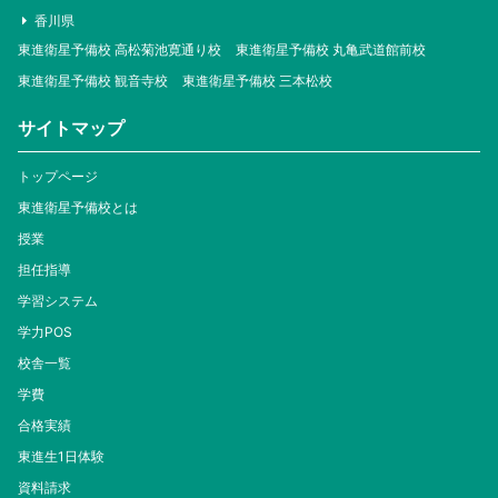
香川県
東進衛星予備校 高松菊池寛通り校
東進衛星予備校 丸亀武道館前校
東進衛星予備校 観音寺校
東進衛星予備校 三本松校
サイトマップ
トップページ
東進衛星予備校とは
授業
担任指導
学習システム
学力POS
校舎一覧
学費
合格実績
東進生1日体験
資料請求