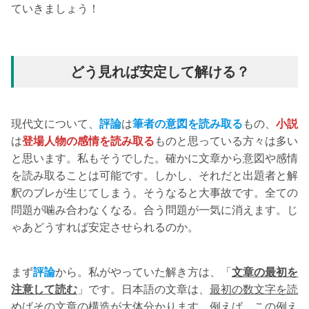
ていきましょう！
どう見れば安定して解ける？
現代文について、
評論
は
筆者の意図を読み取る
もの、
小説
は
登場人物の感情を読み取る
ものと思っている方々は多い
と思います。私もそうでした。確かに文章から意図や感情
を読み取ることは可能です。しかし、それだと出題者と解
釈のブレが生じてしまう。そうなると大事故です。全ての
問題が噛み合わなくなる。合う問題が一気に消えます。じ
ゃあどうすれば安定させられるのか。
まず
評論
から。私がやっていた解き方は、「
文章の最初を
注意して読む
」です。日本語の文章は、
最初の数文字を読
めばその文章の構造が大体分かり
ます。例えば、この例え