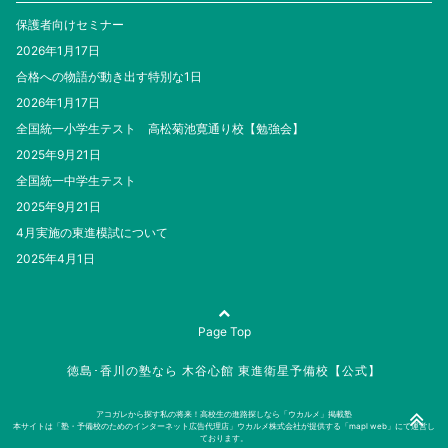
保護者向けセミナー
2026年1月17日
合格への物語が動き出す特別な1日
2026年1月17日
全国統一小学生テスト 高松菊池寛通り校【勉強会】
2025年9月21日
全国統一中学生テスト
2025年9月21日
4月実施の東進模試について
2025年4月1日
Page Top
徳島･香川の塾なら 木谷心館 東進衛星予備校【公式】
アコガレから探す私の将来！高校生の進路探しなら「ウカルメ」掲載塾
本サイトは「塾・予備校のためのインターネット広告代理店」ウカルメ株式会社が提供する「mapl web」にて運営し
ております。