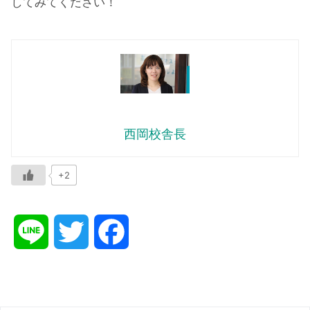
してみてください！
西岡校舎長
+2
L
T
F
i
w
a
n
i
c