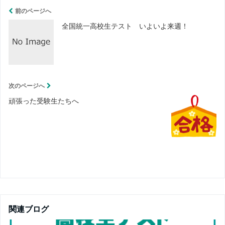
前のページへ
e
t
e
全国統一高校生テスト いよいよ来週！
t
b
e
o
次のページへ
r
o
頑張った受験生たちへ
k
関連ブログ