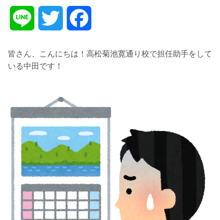
L
T
F
i
w
a
皆さん、こんにちは！高松菊池寛通り校で担任助手をして
いる中田です！
n
i
c
e
t
e
t
b
e
o
r
o
k